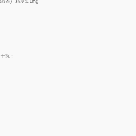
准) 精度:0.1mg
干扰；