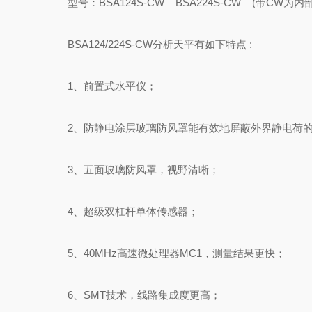
型号：BSA124S-CW BSA224S-CW (带CW为内部校
BSA124/224S-CW分析天平有如下特点 :
1、前置式水平仪；
2、防静电涂层玻璃防风罩能有效地屏蔽外界静电荷的
3、五面玻璃防风罩，视野清晰；
4、超级双杠杆单体传感器；
5、40MHz高速微处理器MC1，测量结果更快；
6、SMT技术，线路集成度更高；