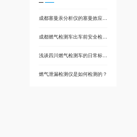
成都塞曼汞分析仪的塞曼效应背景校正与热解模块操作
成都燃气检测车出车前安全检查：气瓶管线泄漏排查与部件紧固操作要点
浅谈四川燃气检测车的日常标定与质量控制体系
燃气泄漏检测仪是如何检测的？