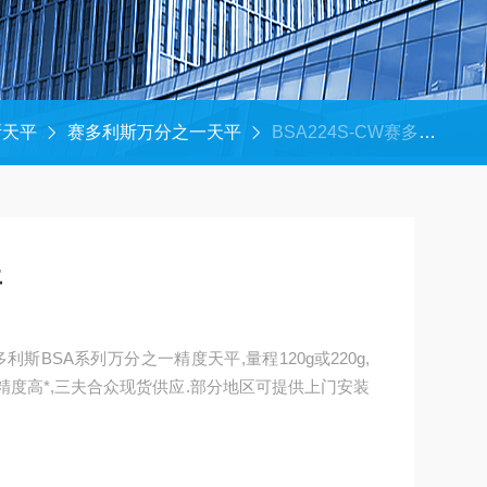
斯天平
赛多利斯万分之一天平
BSA224S-CW赛多利斯万分之一天平
平
斯BSA系列万分之一精度天平,量程120g或220g,
校准,精度高*,三夫合众现货供应.部分地区可提供上门安装