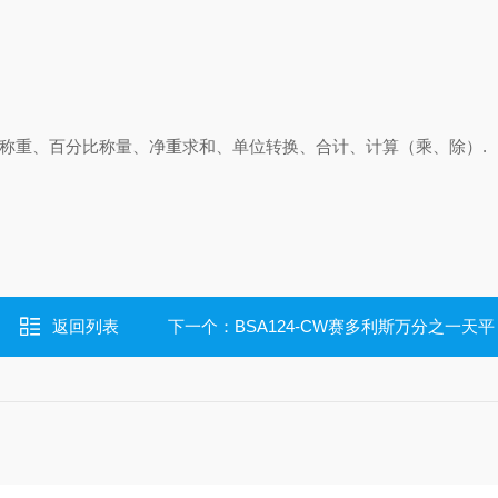
动物称重、百分比称量、净重求和、单位转换、合计、计算（乘、除）.
返回列表
下一个：
BSA124-CW赛多利斯万分之一天平