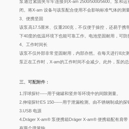
泵通过紧固夹牢牢连接到X-am 2500/5000/56
闭。将X-am 设备与该泵配合使用不会影响标准气体的测
3、便携坚固
该泵高17.5厘米、仅重200克，不仅便于操控，还易于携带和
下40度的低温环境下也能可靠工作。电池坚固耐用，可防
4、工作时间长
该泵不仅外部非常坚固耐用，内部亦然。在每天进行8次测
泵正在工作时，X-am的工作时间不会减少。此外，泵的总工作
三、可配附件：
1.浮球探针-----用于储罐和竖井等环境中的间隙测量。
2.伸缩探针ES 150------用于泄漏检测。由不锈钢制成
3.USB 电源
4.Dräger X-am® 泵便携箱Dräger X-am® 便携
有两个弹簧钩。