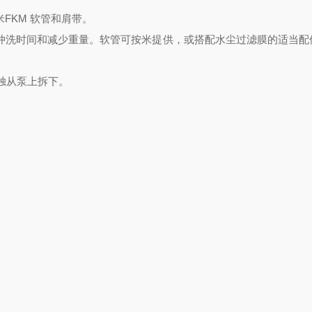
5米FKM 软管和肩带。
软管可加快冲洗时间和减少重量。软管可按米提供，或搭配水尘过滤膜的适当
可单独从泵上拆下。