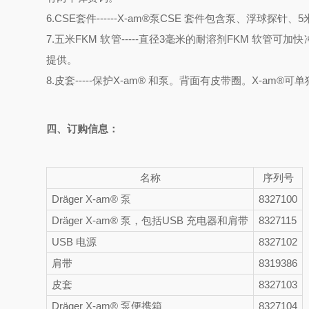
6.CSE套件------X-am®泵CSE 套件包含泵、浮球探针、
7.五米FKM 软管-----直径3毫米的耐溶剂FKM 
提供。
8.皮套-----保护X-am® 和泵。背面有皮带圈。X-am®
四、订购信息：
名称
序列号
Dräger X-am® 泵
8327100
Dräger X-am® 泵，包括USB 充电器和肩带
8327115
USB 电源
8327102
肩带
8319386
皮套
8327103
Dräger X-am® 泵便携箱
8327104