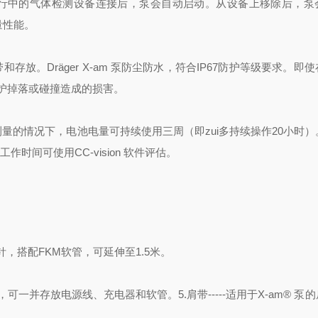
00。泵和运行中的气体检测设备连接后，泵会自动启动。从设备上移除后，
量性能。
存放。Dräger X-am 泵防尘防水，符合IP67防护等级要求。即
护掉落或碰撞造成的损害。
量的情况下，电池电量可持续使用三周（即zui多持续操作20小时）
时间可使用CC-vision 软件评估。
的探针，搭配FKM软管，可延伸至1.5米。
箱配有肩带，可一并存放电源线、充电器和软管。5.肩带-----适用于X-am® 