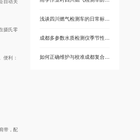
泵会自动关
浅谈四川燃气检测车的日常标定与质量控制体系
使在摄氏零
成都多参数水质检测仪季节性维护要点：应对温度、湿度变化影响的调整策略
如何正确维护与校准成都复合气体检测仪以保障其长期稳定性？
。便利：
泵的肩带，配