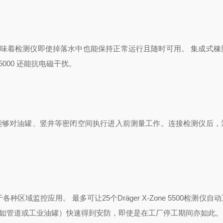
准。 这意味着检测仪即使掉落水中也能保持正常运行且随时可用。 集成式
5000 还能抗电磁干扰。
仪能够对油罐、竖井等密闭空间执行进入前测量工作。连接检测仪后，
于各种区域监控应用。 最多可让25个Dr
ä
ger X-Zone 5500检测仪
（如管道或工业油罐）快速得到安防，即使是在工厂停工期间亦如此