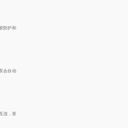
橡胶防护和
泵会自动
自动互连，形
。