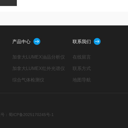
产品中心
联系我们
加拿大LUMEX油品分析仪
在线留言
加拿大LUMEX红外光谱仪
联系方式
综合气体检测仪
地图导航
日本新宇宙气体检测仪
船用气体检测仪
辐射检测仪
号：蜀ICP备2025170245号-1
燃气泄漏检测仪