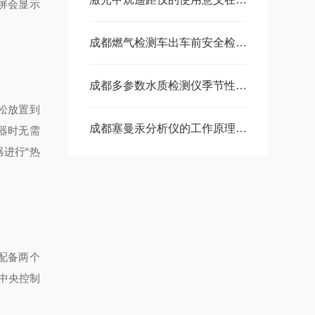
屏会显示
成都燃气检测车出车前安全检查：气瓶管线泄漏排查与部件紧固操作要点
成都多参数水质检测仪季节性维护要点：应对温度、湿度变化影响的调整策略
松放置到
成都塞曼汞分析仪的工作原理详解
器时无需
器进行“热
，配备两个
中央控制