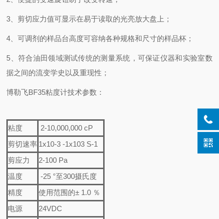
3、剪切应力值可显示在易于读取的光亮放大盘上；
4、可调剂的样品台高度可容纳各种规格和尺寸的样品杯；
5、符合油田领域测试传统的测量系统，可保证仪器和实验室数
据之间的流变学史以及重现性；
博勒飞BF35粘度计技术参数：
粘度
2-10,000,000 cP
剪切速率
1x10-3 -1x103 S-1
剪应力
2-100 Pa
温度
-25 °至300摄氏度
精度
使用范围的± 1.0 ％
电源
24VDC