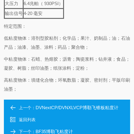
大压力
6.4兆帕（ 930PSI）
输出信号
4-20 毫安
特定范围：
低粘度物体：溶剂型胶粘剂；化学品；果汁、奶制品；油；石油
产品；油漆、油墨、涂料；药品；聚合物；
中粘度物体：石蜡、热熔胶；沥青；陶瓷浆料；钻井液；食品；
凝胶、树脂；丝印油墨；纸张涂料；淀粉；
高粘度物体：填缝化合物；环氧数脂；凝胶、密封剂；平版印刷
油墨；
DVNextCP/DVNXLVCP博勒飞锥板粘度计
上一个：
返回列表
BF35博勒飞粘度计
下一个：