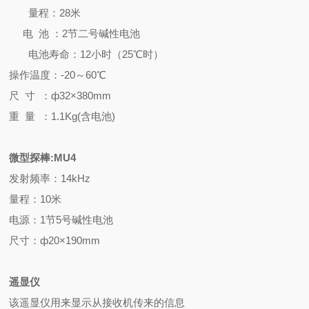
量程：
28
米
电 池 ：
2
节二号碱性电池
电池寿命：12小时（25℃时）
操作温度：-20～60℃
尺 寸 ：
ф32×380mm
重 量 ：
1.1
Kg(含电池)
微型探棒:MU4
发射频率：14kHz
量程：10米
电源：1节5号碱性电池
尺寸：
ф
20
×
190
mm
遥显仪
该遥显仪用来显示从接收机传来的信息