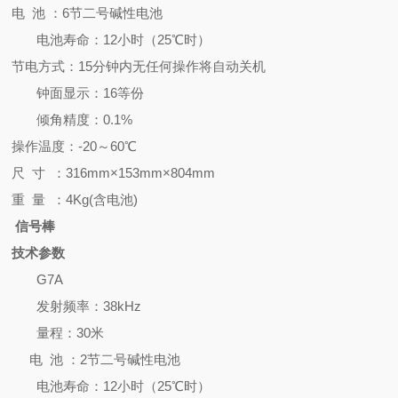
电 池 ：6节二号碱性电池
电池寿命：12小时（25℃时）
节电方式：15分钟内无任何操作将自动关机
钟面显示：
16
等份
倾角精度：
0.1%
操作温度：-20～60℃
尺 寸 ：
316
mm×
153
mm×
804
mm
重 量 ：
4
Kg(含电池)
信号棒
技术参数
G7A
发射
频率：
38
kH
z
量程：
30
米
电 池 ：
2
节二号碱性电池
电池寿命：12小时（25℃时）