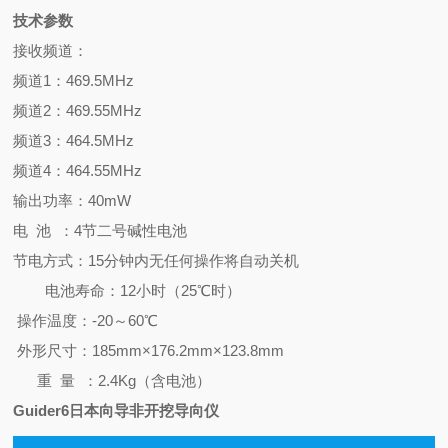
技术参数
接收频道：
频道1：469.5MHz
频道2：469.55MHz
频道3：464.5MHz
频道4：464.55MHz
输出功率：40mW
电 池 ：4节二号碱性电池
节电方式：15分钟内无任何操作将自动关机
电池寿命：12小时（25℃时）
操作温度：-20～60℃
外形尺寸：185mm
×176.2
mm×123.8
mm
重 量 ：2.4
Kg（含电池）
Guider6
日本向导非开挖导向仪