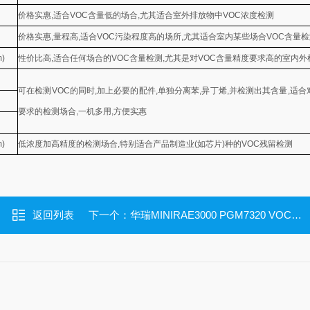
价格实惠,适合VOC含量低的场合,尤其适合室外排放物中VOC浓度检测
价格实惠,量程高,适合VOC污染程度高的场所,尤其适合室内某些场合VOC含量
m)
性价比高,适合任何场合的VOC含量检测,尤其是对VOC含量精度要求高的室内外
可在检测VOC的同时,加上必要的配件,单独分离苯,异丁烯,并检测出其含量,适
要求的检测场合,一机多用,方便实惠
m)
低浓度加高精度的检测场合,特别适合产品制造业(如芯片)种的VOC残留检测
返回列表
下一个：
华瑞MINIRAE3000 PGM7320 VOC检测仪