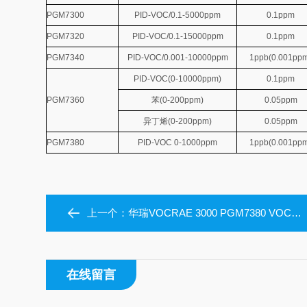
PGM7300
PID-VOC/0.1-5000ppm
0.1ppm
PGM7320
PID-VOC/0.1-15000ppm
0.1ppm
PGM7340
PID-VOC/0.001-10000ppm
1ppb(0.001pp
PID-VOC(0-10000ppm)
0.1ppm
PGM7360
苯(0-200ppm)
0.05ppm
异丁烯(0-200ppm)
0.05ppm
PGM7380
PID-VOC 0-1000ppm
1ppb(0.001pp
上一个：
华瑞VOCRAE 3000 PGM7380 VOC检测仪
在线留言