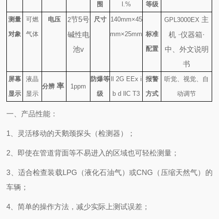
围
l.%
等级
节
5
号
主
测量
可燃
电压
尺寸
140mm×45
2
GPL3000EX
对象
气体
碱性电
mm×25mm
标准
机
·
仪器箱
·
池
v
配置
中、外文说明
书
屏幕
液晶
防爆等
ll 2G EEx i
报警
听觉、视觉、自
率
分辨
1ppm
显示
显示
级
b d llC T3
方式
动调节
一、产品性能：
1、灵活移动的天鹅颈探头（检测器）；
2、即使在管道背面等不易进入的区域也可轻松测量；
3、适合检查装载LPG（液化石油气）或CNG（压缩天然气）的
车辆；
4、简单的操作方法，减少实际上测试误差；