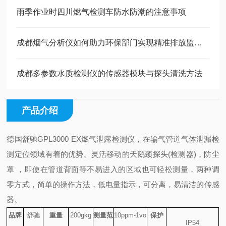
雨季作业时四川燃气检测车防水防潮的注意事项
成都烟气分析仪如何助力环保部门实现精准排放监管？
成都多参数水质检测仪的传感器模块与探头清洗方法
产品介绍
德国舒驰GPL3000 EX燃气泄露检测仪，在输气管道气体泄漏检
测定位领域有着的优势。灵活移动的天鹅颈探头(检测器)，防尘
罩 ，即使在管道背面等不易进入的区域也可轻松测量，两种调
零方式，简单的操作方法，低电量指示，可分离，易清洁的传感
器。
品牌
舒驰
重量
200gkg
测量范
10ppm-1vo
保护
IP54