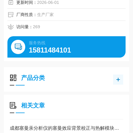
3、内置*的微型电磁泵，自动采样被测气体
更新时间：
2026-06-01
4、本质安全防爆型，可在各种危险场所使用
厂商性质：
生产厂家
5、带有报警音接触按键和液晶黑暗照明灯。
访问量：
269
服务热线
15811484101
产品分类
相关文章
成都塞曼汞分析仪的塞曼效应背景校正与热解模块操作