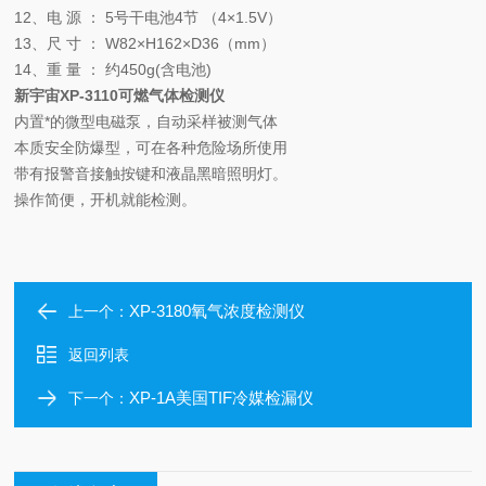
12、电 源 ： 5号干电池4节 （4×1.5V）
13、尺 寸 ： W82×H162×D36（mm）
14、重 量 ： 约450g(含电池)
新宇宙XP-3110可燃气体检测仪
内置*的微型电磁泵，自动采样被测气体
本质安全防爆型，可在各种危险场所使用
带有报警音接触按键和液晶黑暗照明灯。
操作简便，开机就能检测。
XP-3180氧气浓度检测仪
上一个：
返回列表
XP-1A美国TIF冷媒检漏仪
下一个：